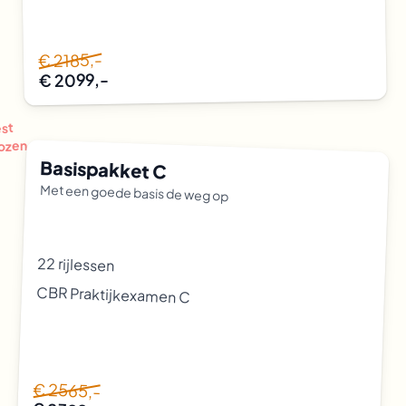
€ 2185,-
€ 2099,-
st
ozen
Basispakket C
Met een goede basis de weg op
22 rijlessen
CBR Praktijkexamen C
€ 2565,-