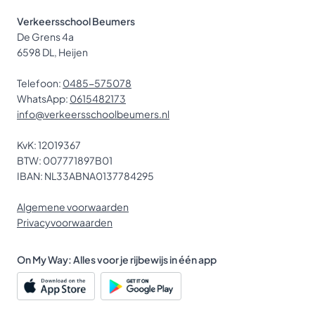
Verkeersschool Beumers
De Grens 4a
6598 DL, Heijen
Telefoon:
0485-575078
WhatsApp:
0615482173
info@verkeersschoolbeumers.nl
KvK: 12019367
BTW: 007771897B01
IBAN: NL33ABNA0137784295
Algemene voorwaarden
Privacyvoorwaarden
On My Way: Alles voor je rijbewijs in één app