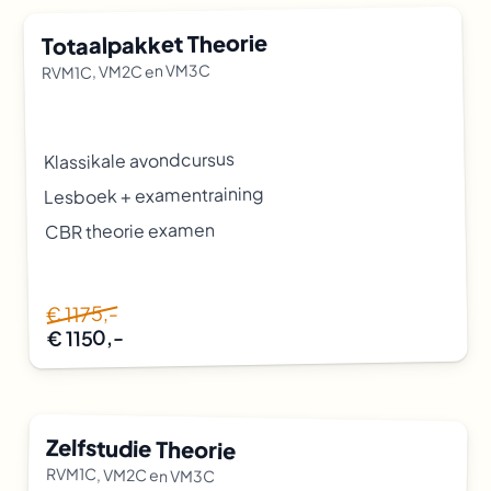
Totaalpakket Theorie
RVM1C, VM2C en VM3C
Klassikale avondcursus
Lesboek + examentraining
CBR theorie examen
€ 1175,-
€ 1150,-
Zelfstudie Theorie
RVM1C, VM2C en VM3C