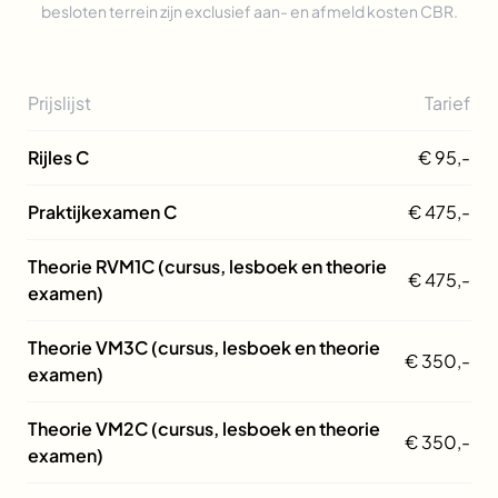
besloten terrein zijn exclusief aan- en afmeld kosten CBR.
Prijslijst
Tarief
Rijles C
€ 95,-
Praktijkexamen C
€ 475,-
Theorie RVM1C (cursus, lesboek en theorie
€ 475,-
examen)
Theorie VM3C (cursus, lesboek en theorie
€ 350,-
examen)
Theorie VM2C (cursus, lesboek en theorie
€ 350,-
examen)